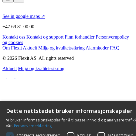
See in google maps ↗
+47 69 81 00 00
Kontakt oss
Kontakt og support
Finn forhandler
Personvernpolicy
og cookies
Om Flexit
Aktuelt
Miljø og kvalitetssikring
Alarmkoder
FAQ
© 2026 Flexit AS. All rights reserved
Aktuelt
Miljø og kvalitetssikring
Dette nettstedet bruker informasjonskapsler
Vi bruker informasjonskapsler for å tilpasse innhold og analysere trafik
vår.
Personvernerklæring
STRENGT NØDVENDIG
YTELSE
MÅLRETTING