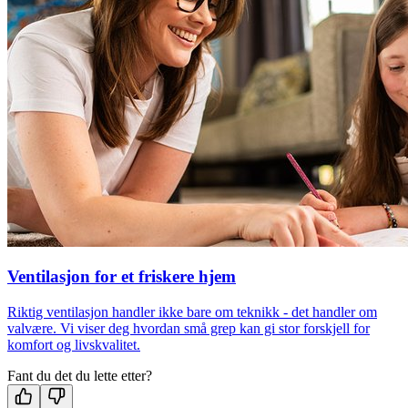
Ventilasjon for et friskere hjem
Riktig ventilasjon handler ikke bare om teknikk - det handler om
valvære. Vi viser deg hvordan små grep kan gi stor forskjell for
komfort og livskvalitet.
Fant du det du lette etter?