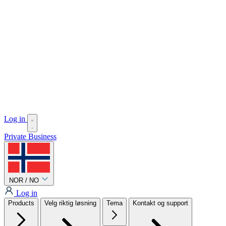
Log in
Private
Business
NOR / NO
Log in
Products
Velg riktig løsning
Tema
Kontakt og support