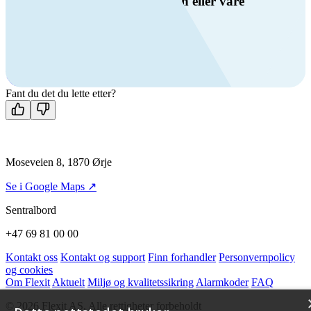
Har du spørsmål om ventilasjon eller våre
produkter?
Ring oss
+47 69 81 00 00
Man-fre: 08:00 - 14:00
Kontakt oss
Fant du det du lette etter?
Moseveien 8, 1870 Ørje
Se i Google Maps ↗
Sentralbord
+47 69 81 00 00
Kontakt oss
Kontakt og support
Finn forhandler
Personvernpolicy
og cookies
Om Flexit
Aktuelt
Miljø og kvalitetssikring
Alarmkoder
FAQ
© 2026 Flexit AS. Alle rettigheter forbeholdt