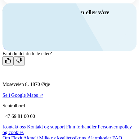
Har du spørsmål om ventilasjon eller våre
produkter?
Ring oss
+47 69 81 00 00
Man-fre: 08:00 - 14:00
Kontakt oss
Fant du det du lette etter?
Moseveien 8, 1870 Ørje
Se i Google Maps ↗
Sentralbord
+47 69 81 00 00
Kontakt oss
Kontakt og support
Finn forhandler
Personvernpolicy
og cookies
Om Flexit
Aktuelt
Miljø og kvalitetssikring
Alarmkoder
FAQ