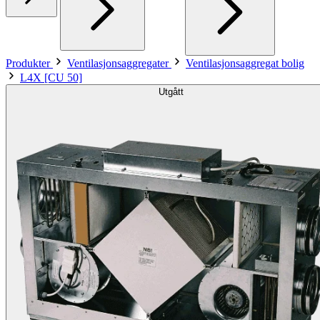
Produkter
Ventilasjonsaggregater
Ventilasjonsaggregat bolig
L4X [CU 50]
Utgått