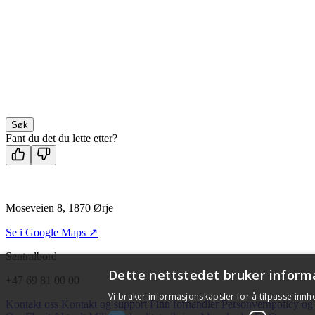
Søk
Fant du det du lette etter?
Moseveien 8, 1870 Ørje
Se i Google Maps ↗
Sentralbord
Dette nettstedet bruker inform
+47 69 81 00 00
Vi bruker informasjonskapsler for å tilpasse innh
Kontakt oss
Kontakt og support
Finn forhandler
Personvernpolicy og