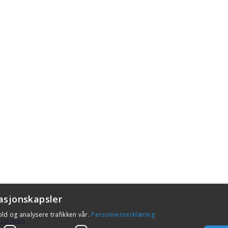
asjonskapsler
old og analysere trafikken vår.
Personvernerklæring
 cookies