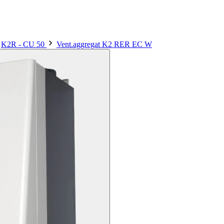
K2R - CU 50
Vent.aggregat K2 RER EC W