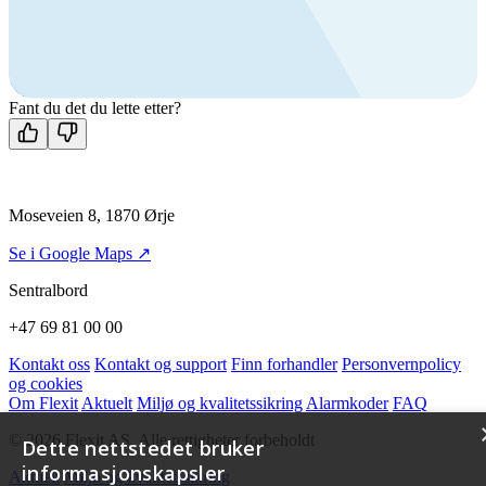
Ring oss
+47 69 81 00 00
Man-fre: 08:00 - 14:00
Kontakt oss
Fant du det du lette etter?
Moseveien 8, 1870 Ørje
Se i Google Maps ↗
Sentralbord
+47 69 81 00 00
Kontakt oss
Kontakt og support
Finn forhandler
Personvernpolicy
og cookies
Om Flexit
Aktuelt
Miljø og kvalitetssikring
Alarmkoder
FAQ
© 2026 Flexit AS. Alle rettigheter forbeholdt
Dette nettstedet bruker
informasjonskapsler
Aktuelt
Miljø og kvalitetssikring