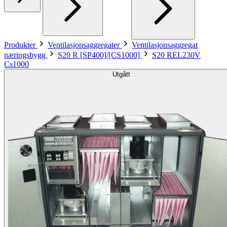
Produkter
Ventilasjonsaggregater
Ventilasjonsaggregat
næringsbygg
S20 R [SP400]/[CS1000]
S20 REL230V
Cs1000
Utgått