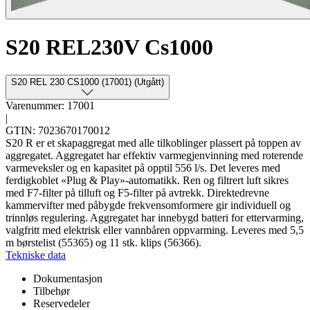
S20 REL230V Cs1000
S20 REL 230 CS1000 (17001) (Utgått)
Varenummer: 17001
|
GTIN: 7023670170012
S20 R er et skapaggregat med alle tilkoblinger plassert på toppen av
aggregatet. Aggregatet har effektiv varmegjenvinning med roterende
varmeveksler og en kapasitet på opptil 556 l/s. Det leveres med
ferdigkoblet «Plug & Play»-automatikk. Ren og filtrert luft sikres
med F7-filter på tilluft og F5-filter på avtrekk. Direktedrevne
kammervifter med påbygde frekvensomformere gir individuell og
trinnløs regulering. Aggregatet har innebygd batteri for ettervarming,
valgfritt med elektrisk eller vannbåren oppvarming. Leveres med 5,5
m børstelist (55365) og 11 stk. klips (56366).
Tekniske data
Dokumentasjon
Tilbehør
Reservedeler