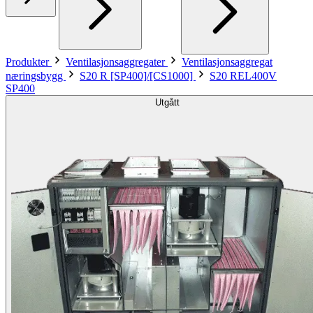
Produkter
Ventilasjonsaggregater
Ventilasjonsaggregat
næringsbygg
S20 R [SP400]/[CS1000]
S20 REL400V
SP400
Utgått