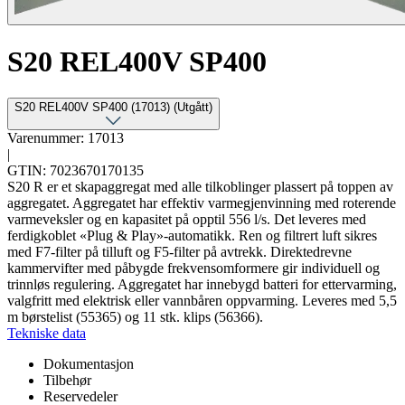
S20 REL400V SP400
S20 REL400V SP400 (17013) (Utgått)
Varenummer: 17013
|
GTIN: 7023670170135
S20 R er et skapaggregat med alle tilkoblinger plassert på toppen av
aggregatet. Aggregatet har effektiv varmegjenvinning med roterende
varmeveksler og en kapasitet på opptil 556 l/s. Det leveres med
ferdigkoblet «Plug & Play»-automatikk. Ren og filtrert luft sikres
med F7-filter på tilluft og F5-filter på avtrekk. Direktedrevne
kammervifter med påbygde frekvensomformere gir individuell og
trinnløs regulering. Aggregatet har innebygd batteri for ettervarming,
valgfritt med elektrisk eller vannbåren oppvarming. Leveres med 5,5
m børstelist (55365) og 11 stk. klips (56366).
Tekniske data
Dokumentasjon
Tilbehør
Reservedeler