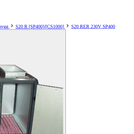
sbygg
S20 R [SP400]/[CS1000]
S20 RER 230V SP400