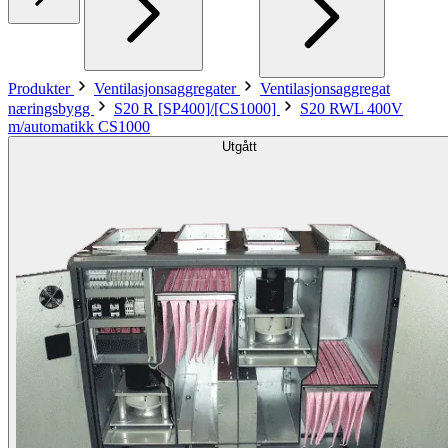
Produkter
Ventilasjonsaggregater
Ventilasjonsaggregat
næringsbygg
S20 R [SP400]/[CS1000]
S20 RWL 400V
m/automatikk CS1000
Utgått