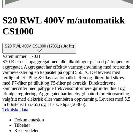
S20 RWL 400V m/automatikk
CS1000
S20 RWL 400V CS1000 (17031) (Utgått)
Varenummer: 17031
S20 R er et skapaggregat med alle tilkoblinger plassert på toppen av
aggregatet. Aggregatet har effektiv varmegjenvinning med roterende
varmeveksler og en kapasitet på opptil 556 l/s. Det leveres med
ferdigkoblet «Plug & Play»-automatikk. Ren og filtrert luft sikres
med F7-filter på tilluft og F5-filter på avtrekk. Direktedrevne
kammervifter med påbygde frekvensomformere gir individuell og
trinnløs regulering. Aggregatet har innebygd batteri for ettervarming,
valgfritt med elektrisk eller vannbåren oppvarming. Leveres med 5,5
m børstelist (55365) og 11 stk. klips (56366).
Tekniske data
Dokumentasjon
Tilbehør
Reservedeler