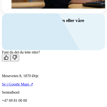
Har du spørsmål om ventilasjon eller våre
produkter?
Ring oss
+47 69 81 00 00
Man-fre: 08:00 - 14:00
Kontakt oss
Fant du det du lette etter?
Moseveien 8, 1870 Ørje
Se i Google Maps ↗
Sentralbord
+47 69 81 00 00