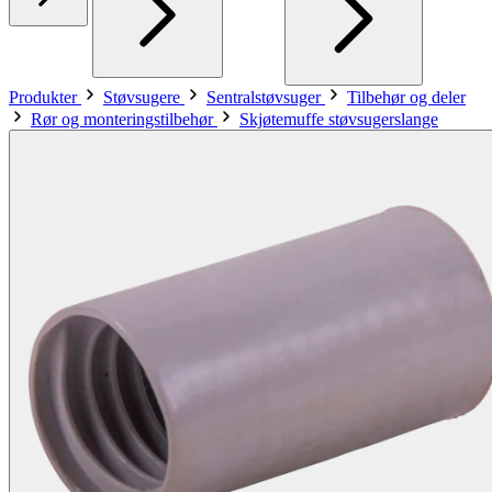
Produkter
Støvsugere
Sentralstøvsuger
Tilbehør og deler
Rør og monteringstilbehør
Skjøtemuffe støvsugerslange