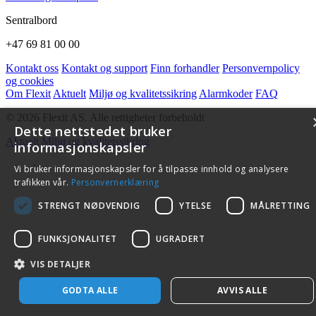
Sentralbord
+47 69 81 00 00
Kontakt oss
Kontakt og support
Finn forhandler
Personvernpolicy
og cookies
Om Flexit
Aktuelt
Miljø og kvalitetssikring
Alarmkoder
FAQ
© 2026 Flexit AS. Alle rettigheter forbeholdt
Dette nettstedet bruker
Aktuelt
Miljø og kvalitetssikring
informasjonskapsler
Vi bruker informasjonskapsler for å tilpasse innhold og analysere
trafikken vår.
Personvernerklæring
STRENGT NØDVENDIG
YTELSE
MÅLRETTING
FUNKSJONALITET
UGRADERT
VIS DETALJER
GODTA ALLE
AVVIS ALLE