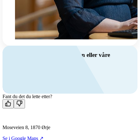
Har du spørsmål om ventilasjon eller våre
produkter?
Ring oss
+47 69 81 00 00
Man-fre: 08:00 - 14:00
Kontakt oss
Fant du det du lette etter?
Moseveien 8, 1870 Ørje
Se i Google Maps ↗