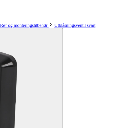
Rør og monteringstilbehør
Utblåsningsventil svart