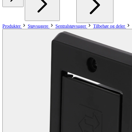
Produkter
Støvsugere
Sentralstøvsuger
Tilbehør og deler