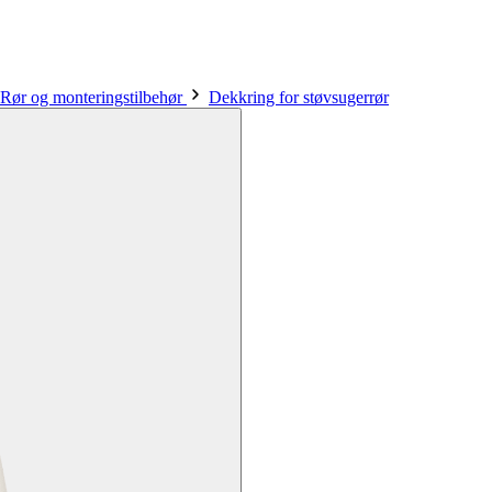
Rør og monteringstilbehør
Dekkring for støvsugerrør