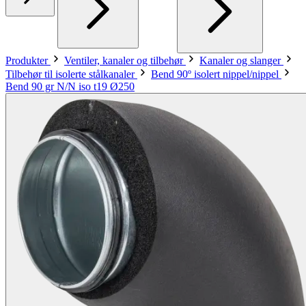
Produkter
Ventiler, kanaler og tilbehør
Kanaler og slanger
Tilbehør til isolerte stålkanaler
Bend 90º isolert nippel/nippel
Bend 90 gr N/N iso t19 Ø250