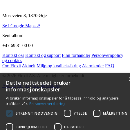
Moseveien 8, 1870 Ørje
Se i Google Maps ↗
Sentralbord
+47 69 81 00 00
Kontakt oss
Kontakt og support
Finn forhandler
Personvernpolicy
og cookies
Om Flexit
Aktuelt
Miljø og kvalitetssikring
Alarmkoder
FAQ
© 2026 Flexit AS. Alle rettigheter forbeholdt
Dette nettstedet bruker
Aktuelt
Miljø og kvalitetssikring
informasjonskapsler
Vi bruker informasjonskapsler for å tilpasse innhold og analysere
trafikken vår.
Personvernerklæring
STRENGT NØDVENDIG
YTELSE
MÅLRETTING
FUNKSJONALITET
UGRADERT