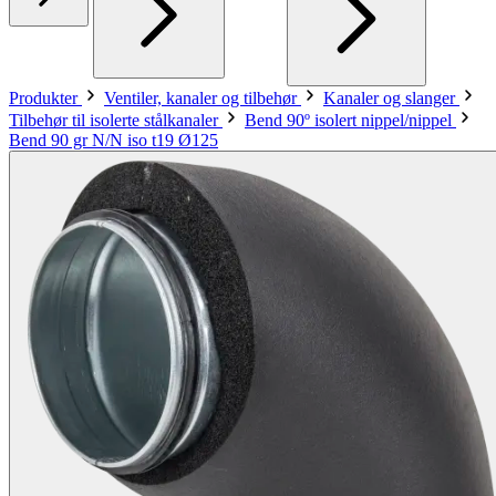
Produkter
Ventiler, kanaler og tilbehør
Kanaler og slanger
Tilbehør til isolerte stålkanaler
Bend 90º isolert nippel/nippel
Bend 90 gr N/N iso t19 Ø125