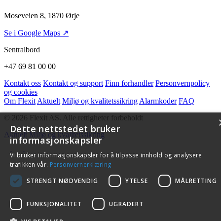
Moseveien 8, 1870 Ørje
Se i Google Maps ↗
Sentralbord
+47 69 81 00 00
Kontakt oss
Kontakt og support
Finn forhandler
Personvernpolicy
og cookies
Om Flexit
Aktuelt
Miljø og kvalitetssikring
Alarmkoder
FAQ
© 2026 Flexit AS. Alle rettigheter forbeholdt
Dette nettstedet bruker
Aktuelt
Miljø og kvalitetssikring
informasjonskapsler
Vi bruker informasjonskapsler for å tilpasse innhold og analysere
trafikken vår.
Personvernerklæring
STRENGT NØDVENDIG
YTELSE
MÅLRETTING
FUNKSJONALITET
UGRADERT