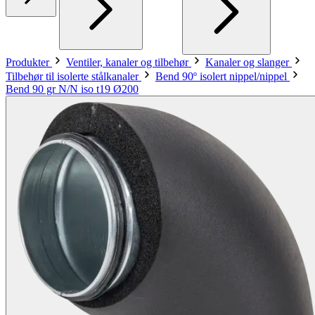
Produkter
Ventiler, kanaler og tilbehør
Kanaler og slanger
Tilbehør til isolerte stålkanaler
Bend 90º isolert nippel/nippel
Bend 90 gr N/N iso t19 Ø200