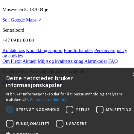
Moseveien 8, 1870 Ørje
Se i Google Maps ↗
Sentralbord
+47 69 81 00 00
Kontakt oss
Kontakt og support
Finn forhandler
Personvernpolicy
og cookies
Om Flexit
Aktuelt
Miljø og kvalitetssikring
Alarmkoder
FAQ
© 2026 Flexit AS. Alle rettigheter forbeholdt
Dette nettstedet bruker
Aktuelt
Miljø og kvalitetssikring
informasjonskapsler
Vi bruker informasjonskapsler for å tilpasse innhold og analysere
trafikken vår.
Personvernerklæring
STRENGT NØDVENDIG
YTELSE
MÅLRETTING
FUNKSJONALITET
UGRADERT