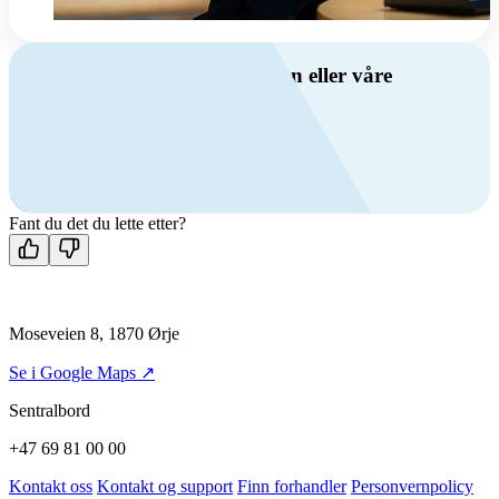
Har du spørsmål om ventilasjon eller våre
produkter?
Ring oss
+47 69 81 00 00
Man-fre: 08:00 - 14:00
Kontakt oss
Fant du det du lette etter?
Moseveien 8, 1870 Ørje
Se i Google Maps ↗
Sentralbord
+47 69 81 00 00
Kontakt oss
Kontakt og support
Finn forhandler
Personvernpolicy