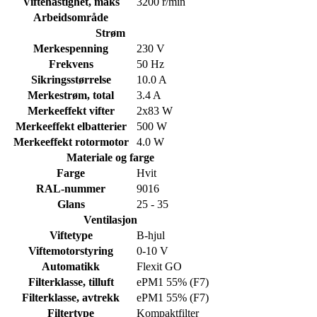
Viftehastighet, maks
3200 r/min
Arbeidsområde
Strøm
Merkespenning
230 V
Frekvens
50 Hz
Sikringsstørrelse
10.0 A
Merkestrøm, total
3.4 A
Merkeeffekt vifter
2x83 W
Merkeeffekt elbatterier
500 W
Merkeeffekt rotormotor
4.0 W
Materiale og farge
Farge
Hvit
RAL-nummer
9016
Glans
25 - 35
Ventilasjon
Viftetype
B-hjul
Viftemotorstyring
0-10 V
Automatikk
Flexit GO
Filterklasse, tilluft
ePM1 55% (F7)
Filterklasse, avtrekk
ePM1 55% (F7)
Filtertype
Kompaktfilter