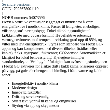
Se andre versjoner
GTIN: 7023678001110
|
NOBB nummer: 54073596
Flexit Nordic S2 ventilasjonsaggregat er utviklet for å være
energieffektive i nordisk klima. Passer til leiligheter, eneboliger,
villaer og små næringsbygg. Enkel tilkoblingsmulighet til
kjøkkenhette med bypass-løsning. Høyeffektive roterende
varmegjenvinnere, med temperaturvirkningsgrad opp til 85%, og
vifter med lavt energiforbruk. Styres som standard via Flexit GO-
appen og kan kompletteres med diverse tilbehør (trådløst eller
kablet), f.eks. styrepanel, fuktsensor, CO2-sensor. Automatikken er
klargjort for lokal behovsstyring. Kjølegjenvinning er
standardfunksjon. Ved høy luftfuktighet kan avfrostningsfunksjonen
i Flexit GO aktiveres for å sikre drift i kaldt klima. Plasseres oppreist
på vegg, på gulv eller hengende i himling, i både varme og kalde
soner.
Energieffektiv i nordisk klima
Moderne design
Innebygd fuktføler
Drift- og servicevennlig
Svært lavt lydnivå til kanal og omgivelser
Styring via app og skytjenester