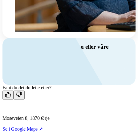
Har du spørsmål om ventilasjon eller våre
produkter?
Ring oss
+47 69 81 00 00
Man-fre: 08:00 - 14:00
Kontakt oss
Fant du det du lette etter?
Moseveien 8, 1870 Ørje
Se i Google Maps ↗