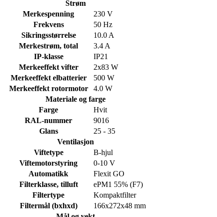
Strøm
Merkespenning
230 V
Frekvens
50 Hz
Sikringsstørrelse
10.0 A
Merkestrøm, total
3.4 A
IP-klasse
IP21
Merkeeffekt vifter
2x83 W
Merkeeffekt elbatterier
500 W
Merkeeffekt rotormotor
4.0 W
Materiale og farge
Farge
Hvit
RAL-nummer
9016
Glans
25 - 35
Ventilasjon
Viftetype
B-hjul
Viftemotorstyring
0-10 V
Automatikk
Flexit GO
Filterklasse, tilluft
ePM1 55% (F7)
Filtertype
Kompaktfilter
Filtermål (bxhxd)
166x272x48 mm
Mål og vekt