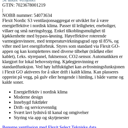
GTIN: 7023678001219
|
NOBB nummer: 54073634
Flexit Nordic S3 ventilasjonsaggregat er utviklet for å være
energieffektive i nordisk klima. Passer til leiligheter, eneboliger,
villaer og små næringsbygg. Enkel tilkoblingsmulighet til
kjøkkenhette med bypass-løsning. Høyeffektive roterende
varmegjenvinnere, med temperaturvirkningsgrad opp til 85%, og
vifter med lavt energiforbruk. Styres som standard via Flexit GO-
appen og kan kompletteres med diverse tilbehør (trådløst eller
kablet), f.eks. styrepanel, fuktsensor, CO2-sensor. Automatikken er
klargjort for lokal behovsstyring. Kjølegjenvinning er
standardfunksjon. Ved høy luftfuktighet kan avfrostningsfunksjonen
i Flexit GO aktiveres for å sikre drift i kaldt klima. Kan plasseres
oppreist på vegg, på gulv eller hengende i himling, i både varme og
kalde soner.
Energieffektiv i nordisk klima
Moderne design
Innebygd fuktføler
Drift- og servicevennlig
Svært lavt lydnivå til kanal og omgivelser
Styring via app og skytjenester
Beregne ventilasjon med Flexit Select
Tekniske data