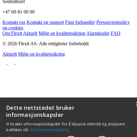
Sentralbord
+47 69 81 00 00
Kontakt oss
Kontakt og support
Finn forhandler
Personvernpolicy
og cookies
Om Flexit
Aktuelt
Miljø og kvalitetssikring
Alarmkoder
FAQ
© 2026 Flexit AS. Alle rettigheter forbeholdt
Aktuelt
Miljø og kvalitetssikring
Dette nettstedet bruker
informasjonskapsler
Vi bruker informasjonskapsler for å tilpasse innhold og analysere
trafikken vår.
Personvernerklæring