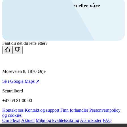
Har du spørsmål om ventilasjon eller våre
produkter?
Ring oss
+47 69 81 00 00
Man-fre: 08:00 - 14:00
Kontakt oss
Fant du det du lette etter?
Moseveien 8, 1870 Ørje
Se i Google Maps ↗
Sentralbord
+47 69 81 00 00
Kontakt oss
Kontakt og support
Finn forhandler
Personvernpolicy
og cookies
Om Flexit
Aktuelt
Miljø og kvalitetssikring
Alarmkoder
FAQ