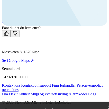
produkter?
Ring oss
+47 69 81 00 00
Man-fre: 08:00 - 14:00
Kontakt oss
Fant du det du lette etter?
Moseveien 8, 1870 Ørje
Se i Google Maps ↗
Sentralbord
+47 69 81 00 00
Kontakt oss
Kontakt og support
Finn forhandler
Personvernpolicy
og cookies
Om Flexit
Aktuelt
Miljø og kvalitetssikring
Alarmkoder
FAQ
© 2026 Flexit AS. Alle rettigheter forbeholdt