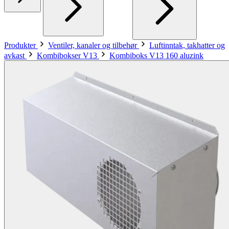
Produkter
Ventiler, kanaler og tilbehør
Luftinntak, takhatter og
avkast
Kombibokser V13
Kombiboks V13 160 aluzink