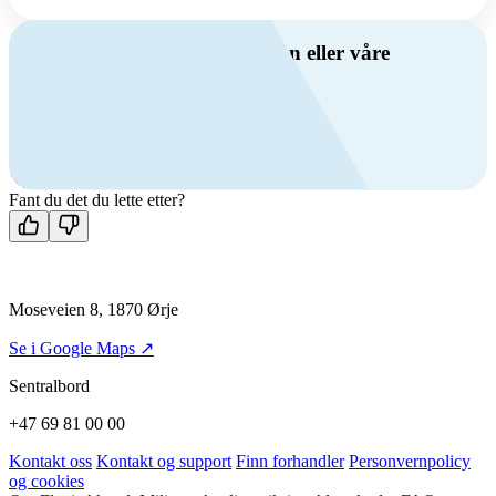
Har du spørsmål om ventilasjon eller våre
produkter?
Ring oss
+47 69 81 00 00
Man-fre: 08:00 - 14:00
Kontakt oss
Fant du det du lette etter?
Moseveien 8, 1870 Ørje
Se i Google Maps ↗
Sentralbord
+47 69 81 00 00
Kontakt oss
Kontakt og support
Finn forhandler
Personvernpolicy
og cookies