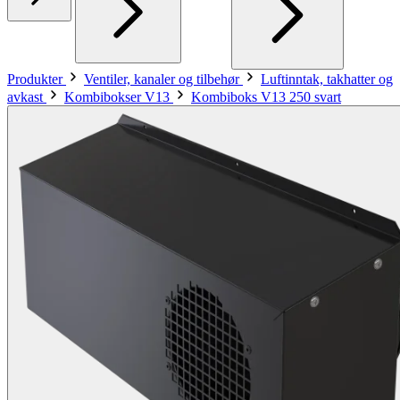
Produkter
Ventiler, kanaler og tilbehør
Luftinntak, takhatter og
avkast
Kombibokser V13
Kombiboks V13 250 svart