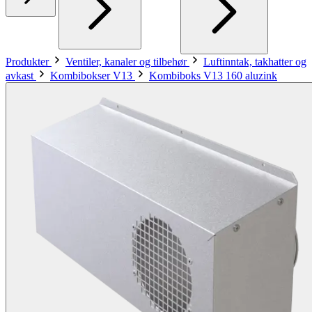
Produkter
Ventiler, kanaler og tilbehør
Luftinntak, takhatter og
avkast
Kombibokser V13
Kombiboks V13 160 aluzink