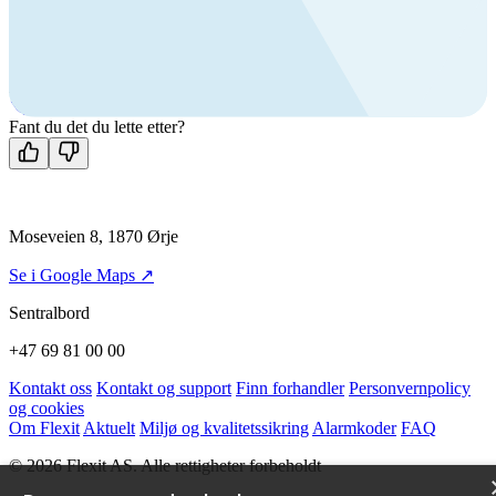
produkter?
Ring oss
+47 69 81 00 00
Man-fre: 08:00 - 14:00
Kontakt oss
Fant du det du lette etter?
Moseveien 8, 1870 Ørje
Se i Google Maps ↗
Sentralbord
+47 69 81 00 00
Kontakt oss
Kontakt og support
Finn forhandler
Personvernpolicy
og cookies
Om Flexit
Aktuelt
Miljø og kvalitetssikring
Alarmkoder
FAQ
© 2026 Flexit AS. Alle rettigheter forbeholdt