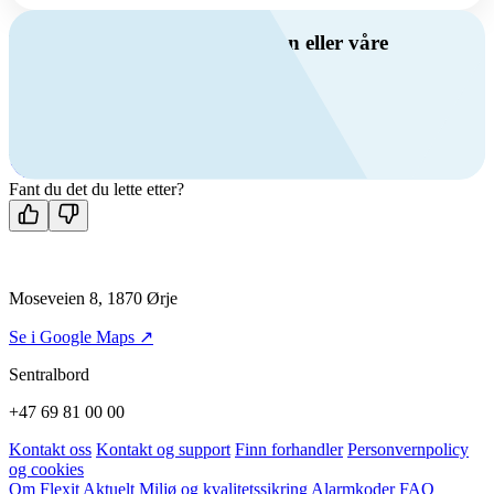
Har du spørsmål om ventilasjon eller våre
produkter?
Ring oss
+47 69 81 00 00
Man-fre: 08:00 - 14:00
Kontakt oss
Fant du det du lette etter?
Moseveien 8, 1870 Ørje
Se i Google Maps ↗
Sentralbord
+47 69 81 00 00
Kontakt oss
Kontakt og support
Finn forhandler
Personvernpolicy
og cookies
Om Flexit
Aktuelt
Miljø og kvalitetssikring
Alarmkoder
FAQ