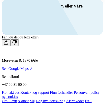
Har du spørsmål om ventilasjon eller våre
produkter?
Ring oss
+47 69 81 00 00
Man-fre: 08:00 - 14:00
Kontakt oss
Fant du det du lette etter?
Moseveien 8, 1870 Ørje
Se i Google Maps ↗
Sentralbord
+47 69 81 00 00
Kontakt oss
Kontakt og support
Finn forhandler
Personvernpolicy
og cookies
Om Flexit
Aktuelt
Miljø og kvalitetssikring
Alarmkoder
FAQ