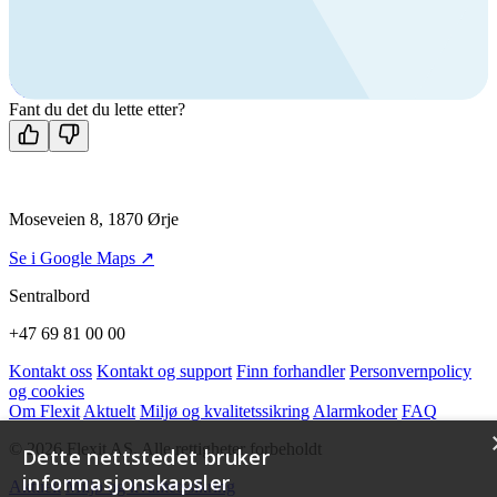
Ring oss
+47 69 81 00 00
Man-fre: 08:00 - 14:00
Kontakt oss
Fant du det du lette etter?
Moseveien 8, 1870 Ørje
Se i Google Maps ↗
Sentralbord
+47 69 81 00 00
Kontakt oss
Kontakt og support
Finn forhandler
Personvernpolicy
og cookies
Om Flexit
Aktuelt
Miljø og kvalitetssikring
Alarmkoder
FAQ
© 2026 Flexit AS. Alle rettigheter forbeholdt
Dette nettstedet bruker
informasjonskapsler
Aktuelt
Miljø og kvalitetssikring