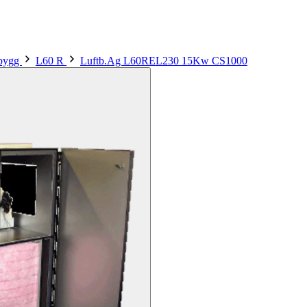
sbygg
L60 R
Luftb.Ag L60REL230 15Kw CS1000