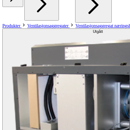
Produkter
Ventilasjonsaggregater
Ventilasjonsaggregat næring
Utgått