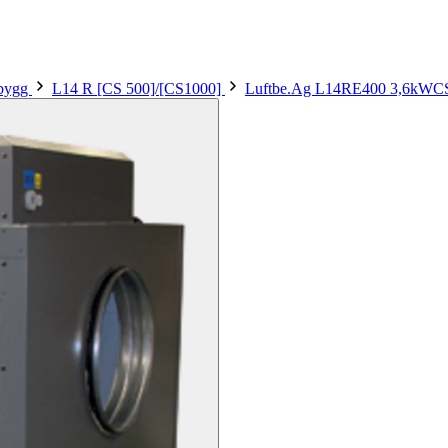
sbygg
L14 R [CS 500]/[CS1000]
Luftbe.Ag L14RE400 3,6kWC