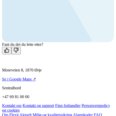
Ring oss
Byggevare- og boligprodusentkunder
+47 69 81 00 10
VVS
+47 69 81 00 70
Man-fre: 08:00 - 14:00
Kontakt oss
Fant du det du lette etter?
Moseveien 8, 1870 Ørje
Se i Google Maps ↗
Sentralbord
+47 69 81 00 00
Kontakt oss
Kontakt og support
Finn forhandler
Personvernpolicy
og cookies
Om Flexit
Aktuelt
Miljø og kvalitetssikring
Alarmkoder
FAQ