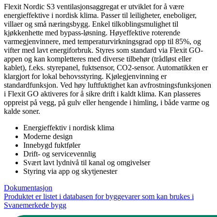
Flexit Nordic S3 ventilasjonsaggregat er utviklet for å være
energieffektive i nordisk klima. Passer til leiligheter, eneboliger,
villaer og små næringsbygg. Enkel tilkoblingsmulighet til
kjøkkenhette med bypass-løsning. Høyeffektive roterende
varmegjenvinnere, med temperaturvirkningsgrad opp til 85%, og
vifter med lavt energiforbruk. Styres som standard via Flexit GO-
appen og kan kompletteres med diverse tilbehør (trådløst eller
kablet), f.eks. styrepanel, fuktsensor, CO2-sensor. Automatikken er
klargjort for lokal behovsstyring. Kjølegjenvinning er
standardfunksjon. Ved høy luftfuktighet kan avfrostningsfunksjonen
i Flexit GO aktiveres for å sikre drift i kaldt klima. Kan plasseres
oppreist på vegg, på gulv eller hengende i himling, i både varme og
kalde soner.
Energieffektiv i nordisk klima
Moderne design
Innebygd fuktføler
Drift- og servicevennlig
Svært lavt lydnivå til kanal og omgivelser
Styring via app og skytjenester
Dokumentasjon
Produktet er listet i databasen for byggevarer som kan brukes i
Svanemerkede bygg