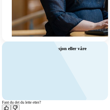
Har du spørsmål om ventilasjon eller våre
produkter?
Ring oss
Byggevare- og boligprodusentkunder
+47 69 81 00 10
VVS
+47 69 81 00 70
Man-fre: 08:00 - 14:00
Kontakt oss
Fant du det du lette etter?