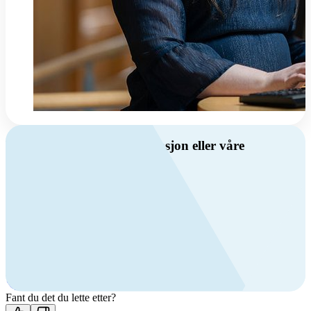
Har du spørsmål om ventilasjon eller våre
produkter?
Ring oss
Byggevare- og boligprodusentkunder
+47 69 81 00 10
VVS
+47 69 81 00 70
Man-fre: 08:00 - 14:00
Kontakt oss
Fant du det du lette etter?