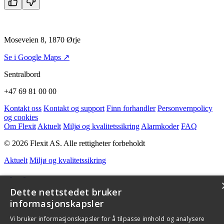
Moseveien 8, 1870 Ørje
Se i Google Maps ↗
Sentralbord
+47 69 81 00 00
Kontakt oss
Kontakt og support
Finn forhandler
Personvernpolicy
og cookies
Om Flexit
Aktuelt
Miljø og kvalitetssikring
Alarmkoder
FAQ
© 2026 Flexit AS. Alle rettigheter forbeholdt
Aktuelt
Miljø og kvalitetssikring
Dette nettstedet bruker
informasjonskapsler
Vi bruker informasjonskapsler for å tilpasse innhold og analysere