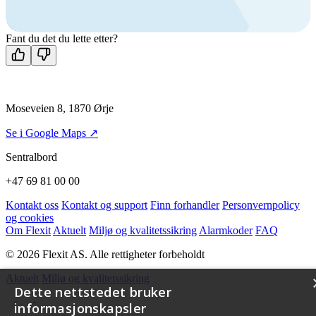
Man-fre: 08:00 - 14:00
Kontakt oss
Fant du det du lette etter?
Moseveien 8, 1870 Ørje
Se i Google Maps ↗
Sentralbord
+47 69 81 00 00
Kontakt oss
Kontakt og support
Finn forhandler
Personvernpolicy
og cookies
Om Flexit
Aktuelt
Miljø og kvalitetssikring
Alarmkoder
FAQ
© 2026 Flexit AS. Alle rettigheter forbeholdt
Aktuelt
Miljø og kvalitetssikring
Dette nettstedet bruker
informasjonskapsler