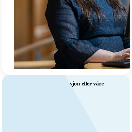
Har du spørsmål om ventilasjon eller våre
produkter?
Ring oss
Byggevare- og boligprodusentkunder
+47 69 81 00 10
VVS
+47 69 81 00 70