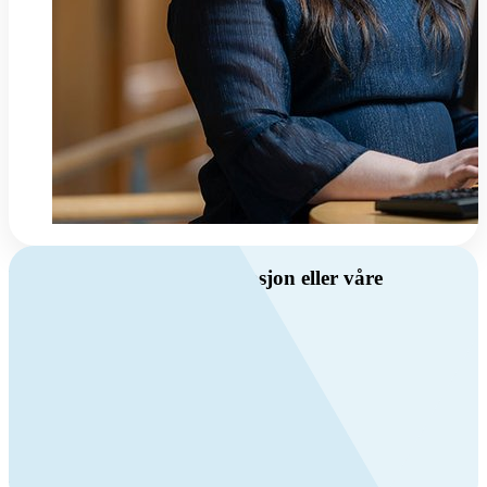
Har du spørsmål om ventilasjon eller våre
produkter?
Ring oss
Byggevare- og boligprodusentkunder
+47 69 81 00 10
VVS
+47 69 81 00 70
Man-fre: 08:00 - 14:00