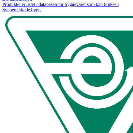
Produktet er listet i databasen for byggevarer som kan brukes i
Svanemerkede bygg