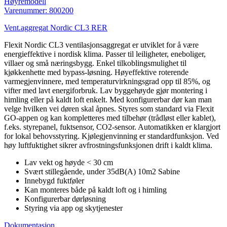
Høyremodell
Varenummer: 800200
Vent.aggregat Nordic CL3 RER
Flexit Nordic CL3 ventilasjonsaggregat er utviklet for å være
energieffektive i nordisk klima. Passer til leiligheter, eneboliger,
villaer og små næringsbygg. Enkel tilkoblingsmulighet til
kjøkkenhette med bypass-løsning. Høyeffektive roterende
varmegjenvinnere, med temperaturvirkningsgrad opp til 85%, og
vifter med lavt energiforbruk. Lav byggehøyde gjør montering i
himling eller på kaldt loft enkelt. Med konfigurerbar dør kan man
velge hvilken vei døren skal åpnes. Styres som standard via Flexit
GO-appen og kan kompletteres med tilbehør (trådløst eller kablet),
f.eks. styrepanel, fuktsensor, CO2-sensor. Automatikken er klargjort
for lokal behovsstyring. Kjølegjenvinning er standardfunksjon. Ved
høy luftfuktighet sikrer avfrostningsfunksjonen drift i kaldt klima.
Lav vekt og høyde < 30 cm
Svært stillegående, under 35dB(A) 10m2 Sabine
Innebygd fuktføler
Kan monteres både på kaldt loft og i himling
Konfigurerbar dørløsning
Styring via app og skytjenester
Dokumentasjon