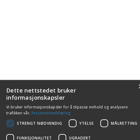
Dette nettstedet bruker
informasjonskapsler
Vi bruker informasjonskapsler for å tilpasse innhold og analysere
trafikken vår.
Personvernerklæring
STRENGT NØDVENDIG
YTELSE
MÅLRETTING
FUNKSJONALITET
UGRADERT