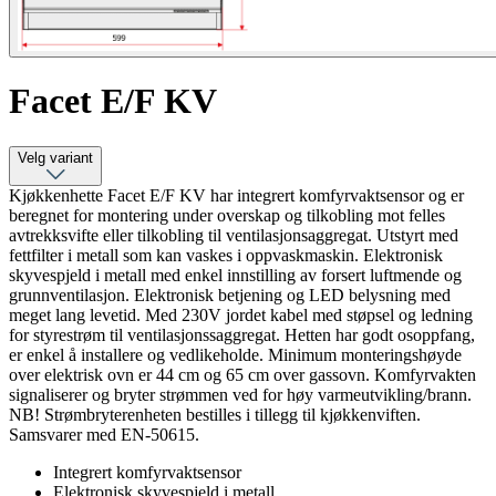
Facet E/F KV
Velg variant
Kjøkkenhette Facet E/F KV har integrert komfyrvaktsensor og er
beregnet for montering under overskap og tilkobling mot felles
avtrekksvifte eller tilkobling til ventilasjonsaggregat. Utstyrt med
fettfilter i metall som kan vaskes i oppvaskmaskin. Elektronisk
skyvespjeld i metall med enkel innstilling av forsert luftmende og
grunnventilasjon. Elektronisk betjening og LED belysning med
meget lang levetid. Med 230V jordet kabel med støpsel og ledning
for styrestrøm til ventilasjonssaggregat. Hetten har godt osoppfang,
er enkel å installere og vedlikeholde. Minimum monteringshøyde
over elektrisk ovn er 44 cm og 65 cm over gassovn. Komfyrvakten
signaliserer og bryter strømmen ved for høy varmeutvikling/brann.
NB! Strømbryterenheten bestilles i tillegg til kjøkkenviften.
Samsvarer med EN-50615.
Integrert komfyrvaktsensor
Elektronisk skyvespjeld i metall