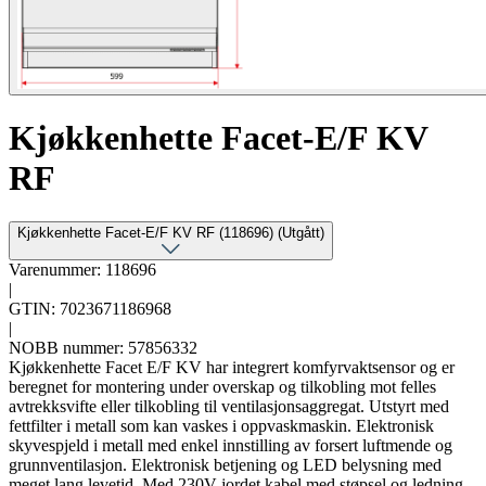
Kjøkkenhette Facet-E/F KV
RF
Kjøkkenhette Facet-E/F KV RF (118696) (Utgått)
Varenummer: 118696
|
GTIN: 7023671186968
|
NOBB nummer: 57856332
Kjøkkenhette Facet E/F KV har integrert komfyrvaktsensor og er
beregnet for montering under overskap og tilkobling mot felles
avtrekksvifte eller tilkobling til ventilasjonsaggregat. Utstyrt med
fettfilter i metall som kan vaskes i oppvaskmaskin. Elektronisk
skyvespjeld i metall med enkel innstilling av forsert luftmende og
grunnventilasjon. Elektronisk betjening og LED belysning med
meget lang levetid. Med 230V jordet kabel med støpsel og ledning