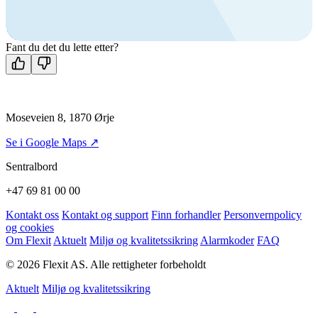
+47 69 81 00 00
Man-fre: 08:00 - 14:00
Kontakt oss
Fant du det du lette etter?
Moseveien 8, 1870 Ørje
Se i Google Maps ↗
Sentralbord
+47 69 81 00 00
Kontakt oss
Kontakt og support
Finn forhandler
Personvernpolicy
og cookies
Om Flexit
Aktuelt
Miljø og kvalitetssikring
Alarmkoder
FAQ
© 2026 Flexit AS. Alle rettigheter forbeholdt
Aktuelt
Miljø og kvalitetssikring