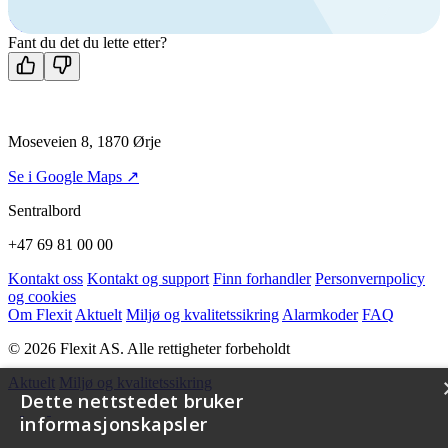
Man-fre: 08:00 - 14:00
Kontakt oss
Fant du det du lette etter?
Moseveien 8, 1870 Ørje
Se i Google Maps ↗
Sentralbord
+47 69 81 00 00
Kontakt oss
Kontakt og support
Finn forhandler
Personvernpolicy
og cookies
Om Flexit
Aktuelt
Miljø og kvalitetssikring
Alarmkoder
FAQ
© 2026 Flexit AS. Alle rettigheter forbeholdt
Aktuelt
Miljø og kvalitetssikring
Dette nettstedet bruker
informasjonskapsler