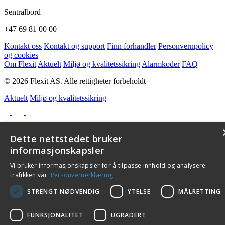
Sentralbord
+47 69 81 00 00
Kontakt oss
Kontakt og support
Finn forhandler
Personvernpolicy
og cookies
Om Flexit
Aktuelt
Miljø og kvalitetssikring
Alarmkoder
FAQ
© 2026 Flexit AS. Alle rettigheter forbeholdt
Aktuelt
Miljø og kvalitetssikring
Dette nettstedet bruker
informasjonskapsler
Vi bruker informasjonskapsler for å tilpasse innhold og analysere
trafikken vår.
Personvernerklæring
STRENGT NØDVENDIG
YTELSE
MÅLRETTING
FUNKSJONALITET
UGRADERT