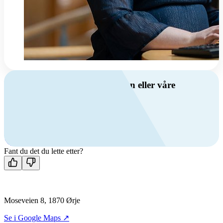
Har du spørsmål om ventilasjon eller våre
produkter?
Ring oss
+47 69 81 00 00
Man-fre: 08:00 - 14:00
Kontakt oss
Fant du det du lette etter?
Moseveien 8, 1870 Ørje
Se i Google Maps ↗