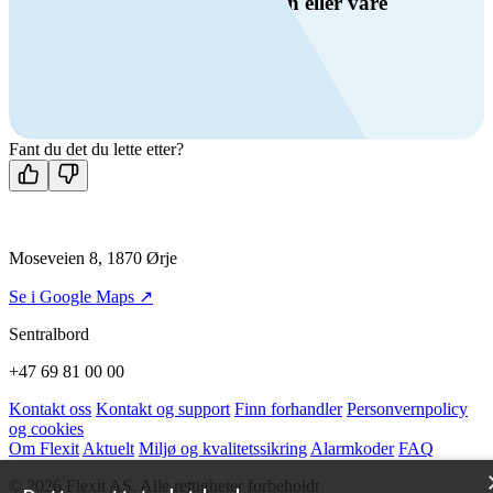
Har du spørsmål om ventilasjon eller våre
produkter?
Ring oss
+47 69 81 00 00
Man-fre: 08:00 - 14:00
Kontakt oss
Fant du det du lette etter?
Moseveien 8, 1870 Ørje
Se i Google Maps ↗
Sentralbord
+47 69 81 00 00
Kontakt oss
Kontakt og support
Finn forhandler
Personvernpolicy
og cookies
Om Flexit
Aktuelt
Miljø og kvalitetssikring
Alarmkoder
FAQ
© 2026 Flexit AS. Alle rettigheter forbeholdt