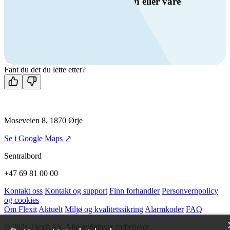
Har du spørsmål om ventilasjon eller våre
produkter?
Ring oss
+47 69 81 00 00
Man-fre: 08:00 - 14:00
Kontakt oss
Fant du det du lette etter?
Moseveien 8, 1870 Ørje
Se i Google Maps ↗
Sentralbord
+47 69 81 00 00
Kontakt oss
Kontakt og support
Finn forhandler
Personvernpolicy
og cookies
Om Flexit
Aktuelt
Miljø og kvalitetssikring
Alarmkoder
FAQ
© 2026 Flexit AS. Alle rettigheter forbeholdt