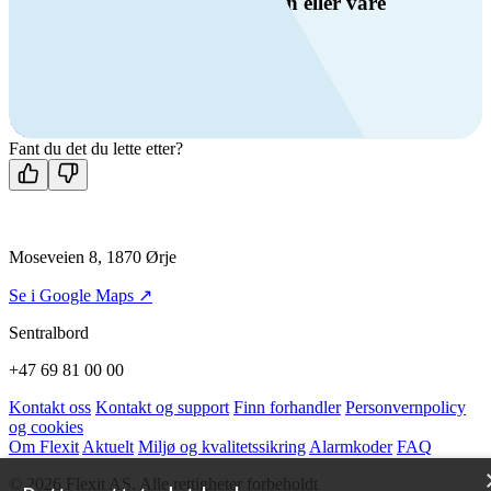
Har du spørsmål om ventilasjon eller våre
produkter?
Ring oss
+47 69 81 00 00
Man-fre: 08:00 - 14:00
Kontakt oss
Fant du det du lette etter?
Moseveien 8, 1870 Ørje
Se i Google Maps ↗
Sentralbord
+47 69 81 00 00
Kontakt oss
Kontakt og support
Finn forhandler
Personvernpolicy
og cookies
Om Flexit
Aktuelt
Miljø og kvalitetssikring
Alarmkoder
FAQ
© 2026 Flexit AS. Alle rettigheter forbeholdt