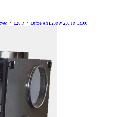
sbygg
L20 R
Luftbe.Ag L20RW 230 1R Cs500