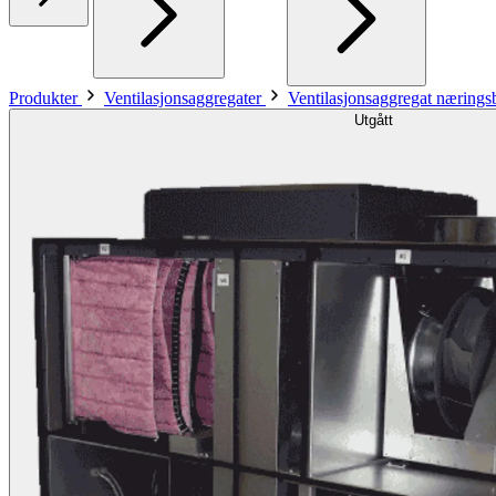
Produkter
Ventilasjonsaggregater
Ventilasjonsaggregat næring
Utgått