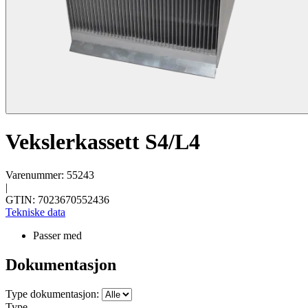
Vekslerkassett S4/L4
Varenummer: 55243
|
GTIN: 7023670552436
Tekniske data
Passer med
Dokumentasjon
Type dokumentasjon:
Type