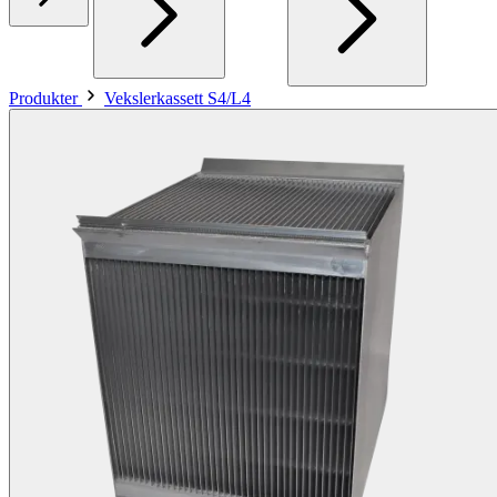
Produkter
Vekslerkassett S4/L4