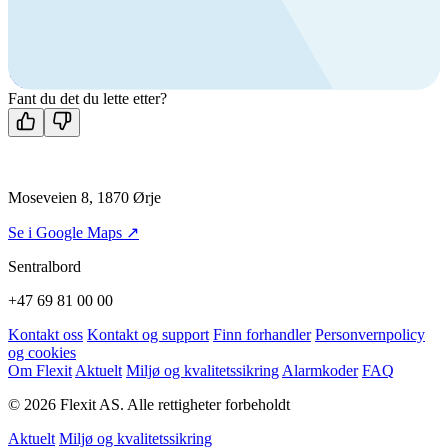
Ring oss
+47 69 81 00 00
Man-fre: 08:00 - 14:00
Kontakt oss
Fant du det du lette etter?
Moseveien 8, 1870 Ørje
Se i Google Maps ↗
Sentralbord
+47 69 81 00 00
Kontakt oss
Kontakt og support
Finn forhandler
Personvernpolicy
og cookies
Om Flexit
Aktuelt
Miljø og kvalitetssikring
Alarmkoder
FAQ
© 2026 Flexit AS. Alle rettigheter forbeholdt
Aktuelt
Miljø og kvalitetssikring