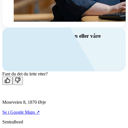
Har du spørsmål om ventilasjon eller våre
produkter?
Ring oss
+47 69 81 00 00
Man-fre: 08:00 - 14:00
Kontakt oss
Fant du det du lette etter?
Moseveien 8, 1870 Ørje
Se i Google Maps ↗
Sentralbord