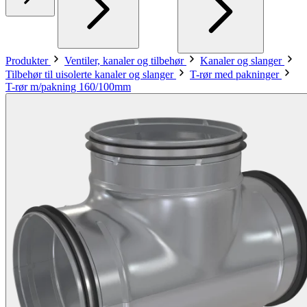
Produkter
Ventiler, kanaler og tilbehør
Kanaler og slanger
Tilbehør til uisolerte kanaler og slanger
T-rør med pakninger
T-rør m/pakning 160/100mm