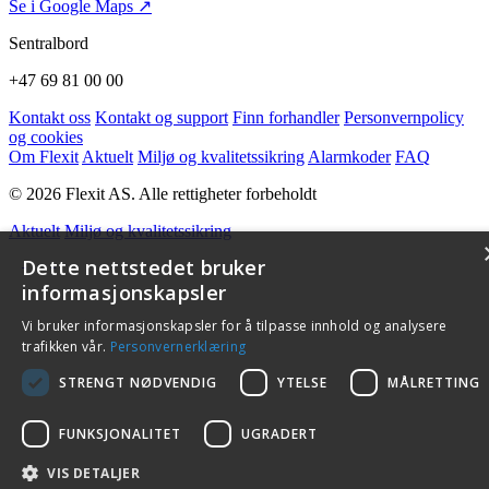
Se i Google Maps ↗
Sentralbord
+47 69 81 00 00
Kontakt oss
Kontakt og support
Finn forhandler
Personvernpolicy
og cookies
Om Flexit
Aktuelt
Miljø og kvalitetssikring
Alarmkoder
FAQ
© 2026 Flexit AS. Alle rettigheter forbeholdt
Aktuelt
Miljø og kvalitetssikring
Dette nettstedet bruker
informasjonskapsler
Vi bruker informasjonskapsler for å tilpasse innhold og analysere
trafikken vår.
Personvernerklæring
STRENGT NØDVENDIG
YTELSE
MÅLRETTING
FUNKSJONALITET
UGRADERT
VIS DETALJER