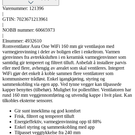
Varenummer: 121396
|
GTIN: 7023671213961
|
NOBB nummer: 60665973
|
Elnummer: 4932610
Romventilator Aura One WiFi 160 mm gir ventilasjon med
varmegjenvinning i deler av boligen eller i enkeltrom. Varmen
gjenvinnes fra avtrekksluften i en keramisk varmegjenvinner som
samtidig gir temperert og filtrert tilluft. Anbefalt å installere parvis
eller med flere, avhengig av arealet som skal ventileres. Integrert
WiFi gjør det enkelt å koble sammen flere ventilatorer som
kommuniserer trådløst. Enkel igangkjøring, styring og
sammenkobling via egen app. Ved tynne vegger kan tilpassede
kapper benyttes (tilbehør). Mulighet for pollenfilter. Ventilatoren har
rund 160 mm veggjennomføring og utvendig kappe i hvit plast. Kan
tilkobles eksterne sensorer.
Gir sunt inneklima og god komfort
Frisk, filtrert og temperert tilluft
Energieffektiv, varmegjenvinning opp til 88%
Enkel styring og sammenkobling med app
Tilpasset veggtykkelse fra 240 mm