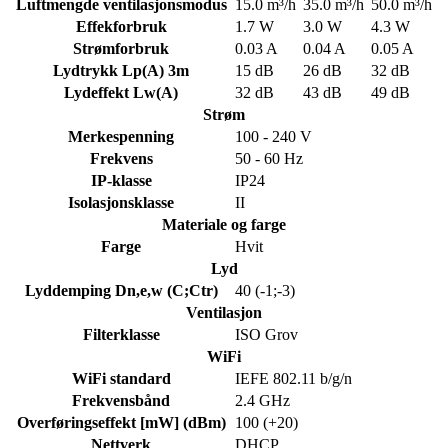
Luftmengde ventilasjonsmodus
15.0 m³/h
35.0 m³/h
50.0 m³/h
Effekforbruk
1.7 W
3.0 W
4.3 W
Strømforbruk
0.03 A
0.04 A
0.05 A
Lydtrykk Lp(A) 3m
15 dB
26 dB
32 dB
Lydeffekt Lw(A)
32 dB
43 dB
49 dB
Strøm
Merkespenning
100 - 240 V
Frekvens
50 - 60 Hz
IP-klasse
IP24
Isolasjonsklasse
II
Materiale og farge
Farge
Hvit
Lyd
Lyddemping Dn,e,w (C;Ctr)
40 (-1;-3)
Ventilasjon
Filterklasse
ISO Grov
WiFi
WiFi standard
IEFE 802.11 b/g/n
Frekvensbånd
2.4 GHz
Overføringseffekt [mW] (dBm)
100 (+20)
Nettverk
DHCP